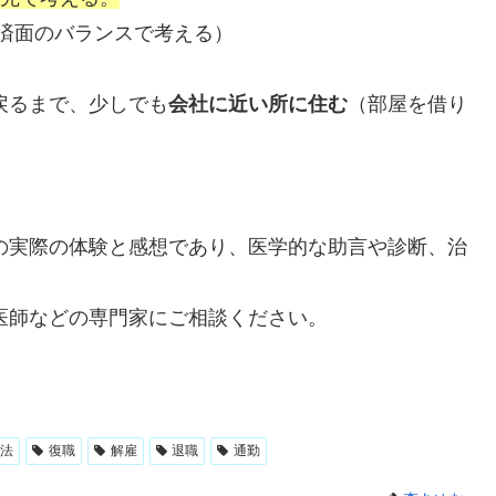
済面のバランスで考える）
戻るまで、少しでも
会社に近い所に住む
（部屋を借り
の実際の体験と感想であり、医学的な助言や診断、治
医師などの専門家にご相談ください。
法
復職
解雇
退職
通勤