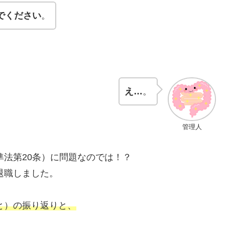
でください
。
え…
。
管理人
法第20条）に問題なのでは！？
退職しました。
と）の振り返りと、