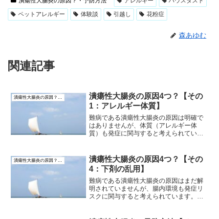
潰瘍性大腸炎の原因？・予防方法
アレルギー
ハウスダスト
ペットアレルギー
体験談
引越し
花粉症
森あゆむ
関連記事
潰瘍性大腸炎の原因4つ？【その
潰瘍性大腸炎の原因？・予防方法
1：アレルギー体質】
難病である潰瘍性大腸炎の原因は明確で
はありませんが、体質（アレルギー体
質）も発症に関与すると考えられていま
す。管理人の体験談をもとに、体質と発
症の関係について思っていることをお伝
えします。
潰瘍性大腸炎の原因4つ？【その
潰瘍性大腸炎の原因？・予防方法
4：下剤の乱用】
難病である潰瘍性大腸炎の原因はまだ解
明されていませんが、腸内環境も発症リ
スクに関与すると考えられています。管
理人の体験談をもとに、下剤乱用による
腸内環境の悪化と発症の関係について思