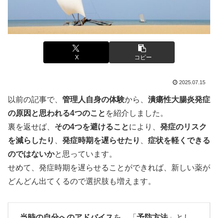
X
コピー
2025.07.15
以前の記事で、
管理人自身の体験
から、
潰瘍性大腸炎発症
の原因と思われる4つのこと
を紹介しました。
裏を返せば、
その4つを避けること
により、
発症のリスク
を減らしたり
、
発症時期を遅らせたり
、
症状を軽くできる
のではないか
と思っています。
せめて、発症時期を遅らせることができれば、新しい薬が
どんどん出てくるので選択肢も増えます。
当時の自分へのアドバイス
を、「
予防方法
」とし