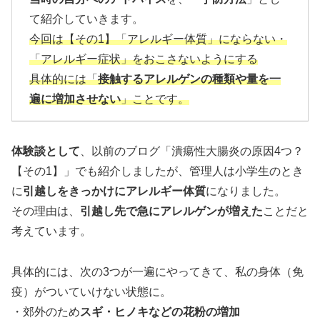
て紹介していきます。
今回は【その1】「アレルギー体質」にならない・
「アレルギー症状」をおこさないようにする
具体的には「
接触するアレルゲンの種類や量を一
遍に増加させない
」ことです。
体験談として
、以前のブログ「潰瘍性大腸炎の原因4つ？
【その1】」でも紹介しましたが、管理人は小学生のとき
に
引越しをきっかけにアレルギー体質
になりました。
その理由は、
引越し先で急にアレルゲンが増えた
ことだと
考えています。
具体的には、次の3つが一遍にやってきて、私の身体（免
疫）がついていけない状態に。
・郊外のため
スギ・ヒノキなどの花粉の増加