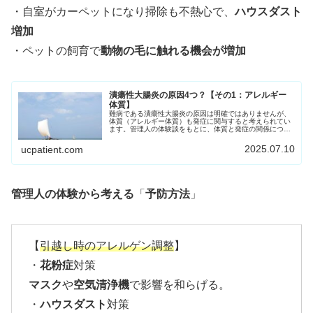
・自室がカーペットになり掃除も不熱心で、
ハウスダスト
増加
・ペットの飼育で
動物の毛に触れる機会が増加
潰瘍性大腸炎の原因4つ？【その1：アレルギー
体質】
難病である潰瘍性大腸炎の原因は明確ではありませんが、
体質（アレルギー体質）も発症に関与すると考えられてい
ます。管理人の体験談をもとに、体質と発症の関係につい
て思っていることをお伝えします。
2025.07.10
ucpatient.com
管理人の体験から考える
「
予防方法
」
【
引越し時のアレルゲン調整
】
・
花粉症
対策
マスク
や
空気清浄機
で影響を和らげる。
・
ハウスダスト
対策