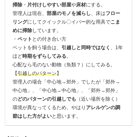
掃除
・
片付けしやすい部屋
や
床材
にする。
管理人は現在、
部屋のモノを減らし
、床は
フロー
リング
にしてクイックル〇イパー的な用具で
こま
めに掃除
しています。
・
ペット
との付き合い方
ペットを飼う場合は、
引越しと同時ではなく
、1年
ほど
時期をずらしてみる
。
心配なら毛のない動物（魚類？）にしてみる。
【
引越しのパターン
】
管理人の場合「中心地→郊外」でしたが「郊外→
中心地」、「中心地→中心地」、「郊外→郊外」
の
どのパターンの引越しでも
（近い場所を除く）
環境が異なってくるため、やはり
アレルゲンの調
節はした方がよい
と思います。