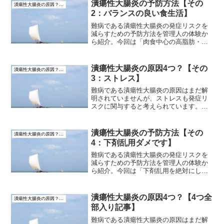
っていることをお伝えします。
潰瘍性大腸炎の予防方法【その
潰瘍性大腸炎の原因？・予防方法
2：バランスの良い食生活】
難病である潰瘍性大腸炎の発症リスクを
減らすための予防方法を管理人の体験か
ら紹介。今回は「肉食中心の高脂肪・高
カロリーの食生活を続けない」ようにす
るための理由として、管理人の体験と実
例をもとに、高脂肪・高カロリーの肉食
潰瘍性大腸炎の原因4つ？【その
潰瘍性大腸炎の原因？・予防方法
中心の食生活が、身体（腸管）の負担を
3：ストレス】
大きくしている事実をお伝えしていきま
す。
難病である潰瘍性大腸炎の原因はまだ解
明されていませんが、ストレスも発症リ
スクに関与すると考えられています。管
理人の体験談をもとに、発症年齢やスト
レスとの関係について思っていることを
お伝えします。
潰瘍性大腸炎の予防方法【その
潰瘍性大腸炎の原因？・予防方法
4：下剤乱用ダメです】
難病である潰瘍性大腸炎の発症リスクを
減らすための予防方法を管理人の体験か
ら紹介。今回は「下剤乱用を絶対にしな
い！」ための、ダイエット目的での誤っ
た服用（下剤乱用）での発症リスクや可
能性についてお伝えします。
潰瘍性大腸炎の原因4つ？【4つ全
潰瘍性大腸炎の原因？・予防方法
部入り記事】
難病である潰瘍性大腸炎の原因はまだ解