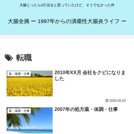
大腸とったらUC治ると思っていたけど、そうでなかった件
大腸全摘 ー 1997年からの潰瘍性大腸炎ライフ ー
転職
2010年XX月 会社をクビになりま
薬・体調・仕事
した
2026.06.03
2007年の処方薬・体調・仕事
薬・体調・仕事