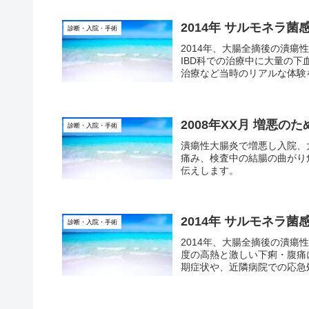
2014年 サルモネラ
診断・入院・手術
2014年、大腸全摘後の潰
IBD科での治療中に大量の
治療など当時のリアルな体験
2008年XX月 増悪
診断・入院・手術
潰瘍性大腸炎で増悪し入院、
痛み、検査中の結腸の曲がり
伝えします。
2014年 サルモネラ
診断・入院・手術
2014年、大腸全摘後の潰瘍
度の高熱と激しい下痢・腹痛
期症状や、近隣病院での応急