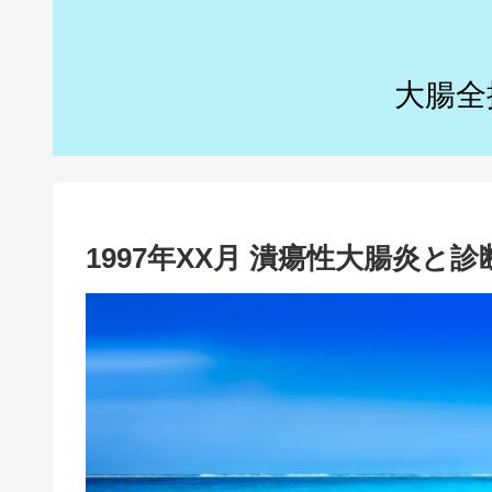
大腸全
1997年XX月 潰瘍性大腸炎と