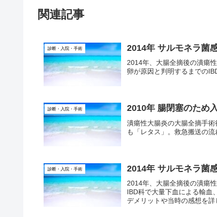
関連記事
2014年 サルモネラ
診断・入院・手術
2014年、大腸全摘後の潰
卵が原因と判明するまでのI
2010年 腸閉塞のた
診断・入院・手術
潰瘍性大腸炎の大腸全摘手術
も「レタス」。救急搬送の流
2014年 サルモネラ
診断・入院・手術
2014年、大腸全摘後の潰
IBD科で大量下血による輸血
デメリットや当時の感想を詳