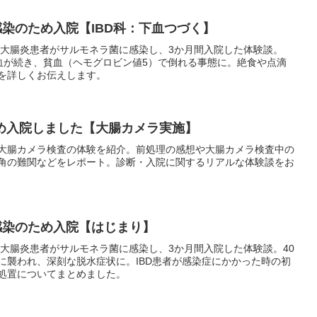
菌感染のため入院【IBD科：下血つづく】
瘍性大腸炎患者がサルモネラ菌に感染し、3か月間入院した体験談。
下血が続き、貧血（ヘモグロビン値5）で倒れる事態に。絶食や点滴
を詳しくお伝えします。
のため入院しました【大腸カメラ実施】
大腸カメラ検査の体験を紹介。前処理の感想や大腸カメラ検査中の
角の難関などをレポート。診断・入院に関するリアルな体験談をお
菌感染のため入院【はじまり】
性大腸炎患者がサルモネラ菌に感染し、3か月間入院した体験談。40
に襲われ、深刻な脱水症状に。IBD患者が感染症にかかった時の初
処置についてまとめました。