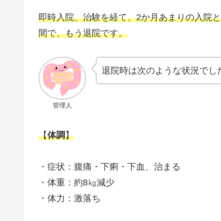
即時入院、治験を経て、2か月あまりの入院
間で、もう退院です。
退院時は次のような状況でし
管理人
【
体調
】
・症状：腹痛・下痢・下血、治まる
・体重：約8㎏減少
・体力：激落ち