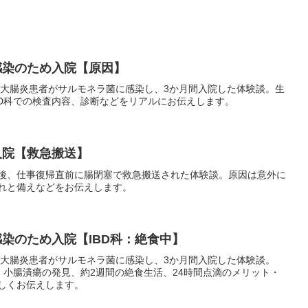
菌感染のため入院【原因】
瘍性大腸炎患者がサルモネラ菌に感染し、3か月間入院した体験談。生
BD科での検査内容、診断などをリアルにお伝えします。
め入院【救急搬送】
後、仕事復帰直前に腸閉塞で救急搬送された体験談。原因は意外に
れと備えなどをお伝えします。
菌感染のため入院【IBD科：絶食中】
瘍性大腸炎患者がサルモネラ菌に感染し、3か月間入院した体験談。
、小腸潰瘍の発見、約2週間の絶食生活、24時間点滴のメリット・
しくお伝えします。